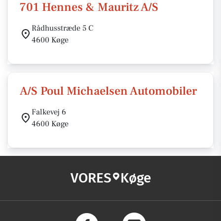
701 Hennes & Mauritz A/S
Rådhusstræde 5 C
4600 Køge
A/S Poul Michaelsen Automobiler
Falkevej 6
4600 Køge
VORES
Køge