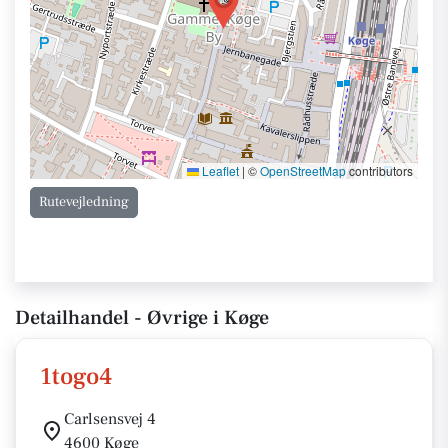
Leaflet
|
©
OpenStreetMap
contributors
Rutevejledning
Detailhandel - Øvrige i Køge
1togo4
Carlsensvej 4
4600 Køge