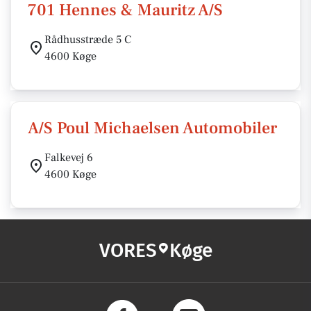
701 Hennes & Mauritz A/S
Rådhusstræde 5 C
4600 Køge
A/S Poul Michaelsen Automobiler
Falkevej 6
4600 Køge
VORES
Køge