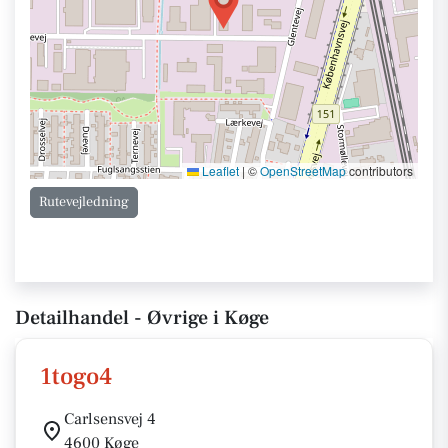
Leaflet
|
©
OpenStreetMap
contributors
Rutevejledning
Detailhandel - Øvrige i Køge
1togo4
Carlsensvej 4
4600 Køge