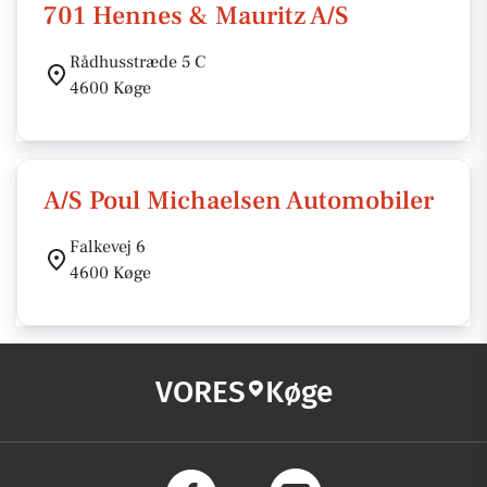
701 Hennes & Mauritz A/S
Rådhusstræde 5 C
4600 Køge
A/S Poul Michaelsen Automobiler
Falkevej 6
4600 Køge
VORES
Køge