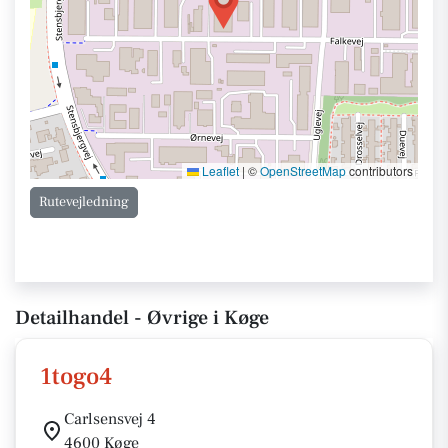
Leaflet
|
©
OpenStreetMap
contributors
Rutevejledning
Detailhandel - Øvrige i Køge
1togo4
Carlsensvej 4
4600 Køge