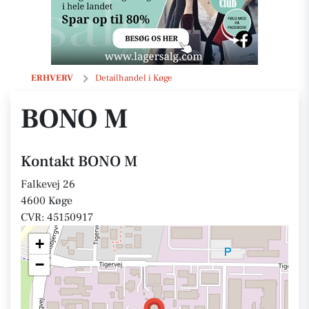
BONO M
ERHVERV
Detailhandel i Køge
BONO M
Kontakt BONO M
Falkevej 26
4600 Køge
CVR: 45150917
+
−