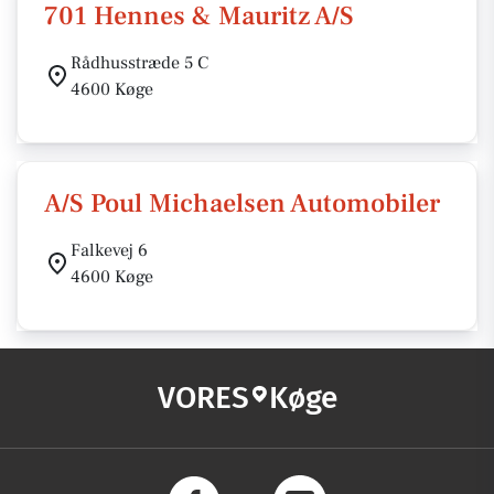
701 Hennes & Mauritz A/S
Rådhusstræde 5 C
4600 Køge
A/S Poul Michaelsen Automobiler
Falkevej 6
4600 Køge
VORES
Køge