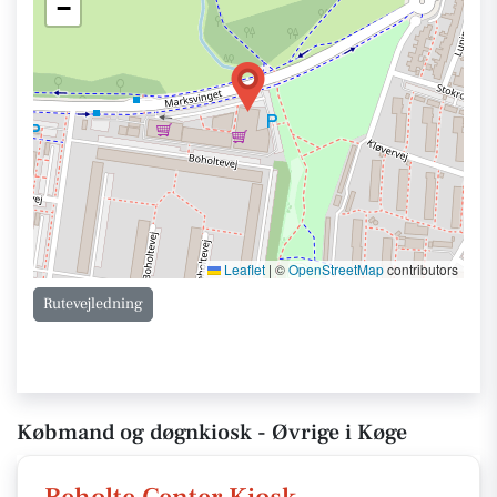
−
Leaflet
|
©
OpenStreetMap
contributors
Rutevejledning
Købmand og døgnkiosk - Øvrige i Køge