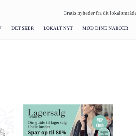
Gratis nyheder fra
dit
lokalområde
V
DET SKER
LOKALT NYT
MØD DINE NABOER