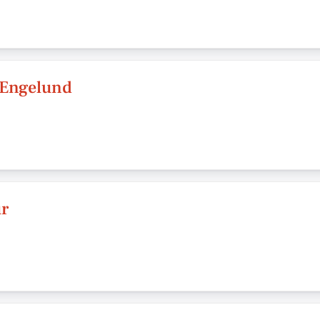
 Engelund
ur