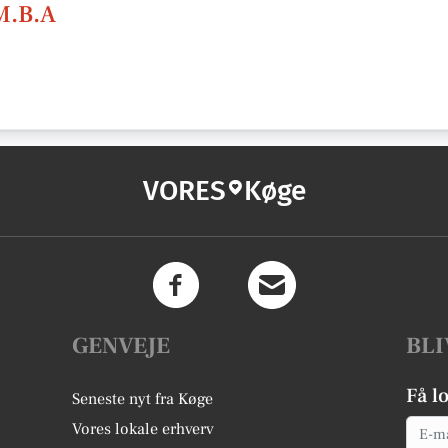
M.B.A
VORES
Køge
GENVEJE
BLI
Få l
Seneste nyt fra Køge
Email
Vores lokale erhverv