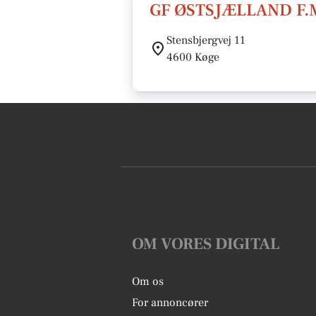
GF ØSTSJÆLLAND F.
Stensbjergvej 11
4600 Køge
OM VORES DIGITAL
Om os
For annoncører