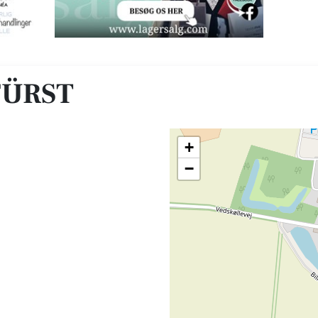
FÜRST
+
−