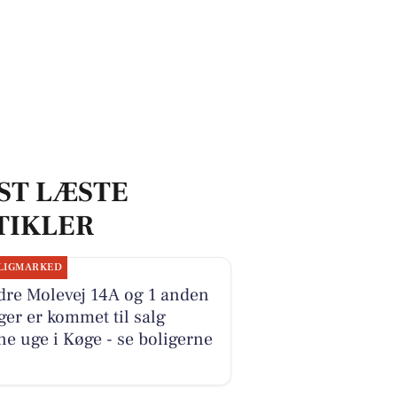
ST LÆSTE
TIKLER
LIGMARKED
dre Molevej 14A og 1 anden
ger er kommet til salg
e uge i Køge - se boligerne