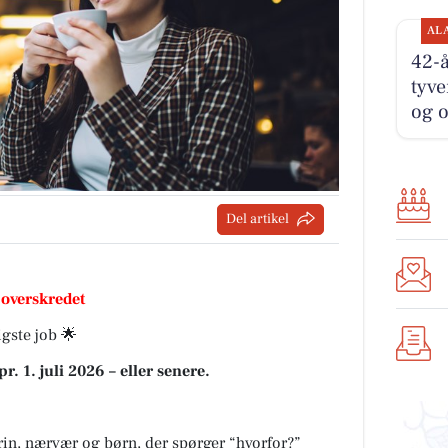
AL
42-å
tyve
og 
Del artikel
 overskredet
igste job 🌟
. 1. juli 2026 – eller senere.
rin, nærvær og børn, der spørger “hvorfor?”