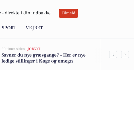
 -
direkte i din indbakke
Tilmeld
SPORT
VEJRET
20 timer siden |
JOBNYT
05-08-2026 13:01
‹
›
Savner du nye græsgange? - Her er nye
For 13.995.0
ledige stillinger i Køge og omegn
priserne på d
Køge