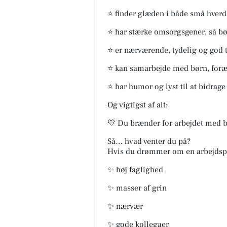
⭐ finder glæden i både små hverd
⭐ har stærke omsorgsgener, så bør
⭐ er nærværende, tydelig og god t
⭐ kan samarbejde med børn, foræ
⭐ har humor og lyst til at bidrage 
Og vigtigst af alt:
💛 Du brænder for arbejdet med b
Så… hvad venter du på?
Hvis du drømmer om en arbejdsp
✨ høj faglighed
✨ masser af grin
✨ nærvær
✨ gode kollegaer