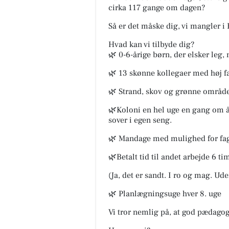
cirka 117 gange om dagen?
Så er det måske dig, vi mangler i
Hvad kan vi tilbyde dig?
🌿 0-6-årige børn, der elsker le
🌿 13 skønne kollegaer med høj 
🌿 Strand, skov og grønne område
🌿Koloni en hel uge en gang om å
sover i egen seng.
🌿 Mandage med mulighed for fag
🌿Betalt tid til andet arbejde 6 t
(Ja, det er sandt. I ro og mag. Ud
🌿 Planlægningsuge hver 8. uge
Vi tror nemlig på, at god pædagog