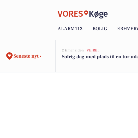
VORES
Køge
ALARM112
BOLIG
ERHVER
2 timer siden |
VEJRET
Seneste nyt ›
Solrig dag med plads til en tur ud