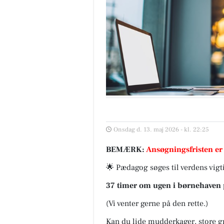
Onsdag d. 13. maj 2026 - kl. 22:25
BEMÆRK:
Ansøgningsfristen er
🌟 Pædagog søges til verdens vigt
37 timer om ugen i børnehaven pr
(Vi venter gerne på den rette.)
Kan du lide mudderkager, store g