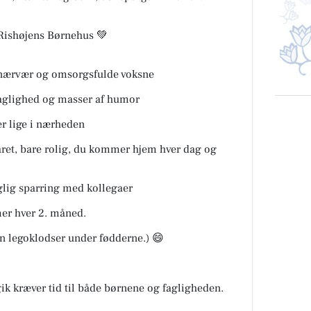
 Rishøjens Børnehus 💚
g, nærvær og omsorgsfulde voksne
faglighed og masser af humor
r lige i nærheden
ret, bare rolig, du kommer hjem hver dag og
lig sparring med kollegaer
imer hver 2. måned.
en legoklodser under fødderne.)
😄
ik kræver tid til både børnene og fagligheden.