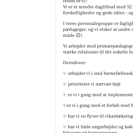
Hvem er vi?
Vi er et mindre dagtilbud med 52 
forskelligheder og gode idéer – og 
I vores personalegruppe er faglig
pædagoger, og vi elsker at undre 
måde 😉).
Vi arbejder med primærpædagogordn
stærke relationer til det enkelte b
Derudover:
✨ arbejder vi i små børnefælless
✨ prioriterer vi nærvær højt
✨ er vi i gang med at implement
✨er vi i gang med et forløb med S
✨ har vi en flyver til vikardæknin
✨ har vi både ungarbejder og køk
fokusere på kerneopgaven