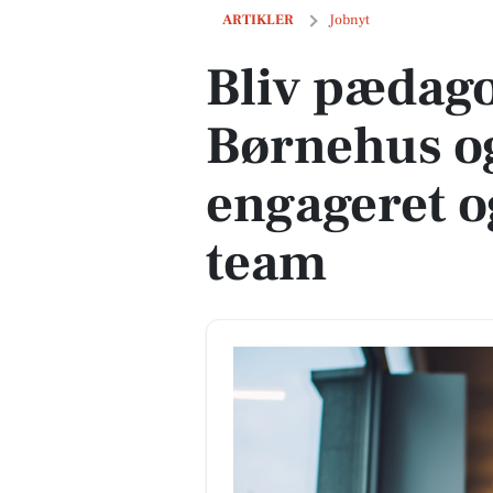
Bliv pædagog i Rishøjens Børnehus og 
ARTIKLER
Jobnyt
Bliv pædago
Børnehus og
engageret o
team