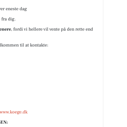
ver eneste dag
 fra dig.
senere
, fordi vi hellere vil vente på den rette end
lkommen til at kontakte:
www.koege.dk
EN: