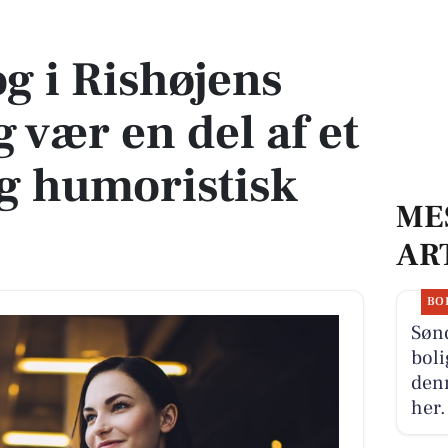
vær en del af et engageret og humoristisk team
g i Rishøjens
 vær en del af et
g humoristisk
ME
AR
BO
Søn
boli
denn
her.