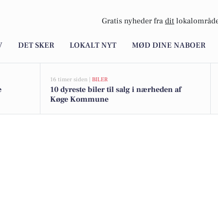
Gratis nyheder fra
dit
lokalområde
V
DET SKER
LOKALT NYT
MØD DINE NABOER
16 timer siden |
BILER
e
10 dyreste biler til salg i nærheden af
Køge Kommune