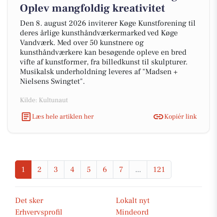
Oplev mangfoldig kreativitet
Den 8. august 2026 inviterer Køge Kunstforening til
deres årlige kunsthåndværkermarked ved Køge
Vandværk. Med over 50 kunstnere og
kunsthåndværkere kan besøgende opleve en bred
vifte af kunstformer, fra billedkunst til skulpturer.
Musikalsk underholdning leveres af "Madsen +
Nielsens Swingtet".
Kilde: Kultunaut
Læs hele artiklen her
Kopiér link
1
2
3
4
5
6
7
...
121
Det sker
Lokalt nyt
Erhvervsprofil
Mindeord