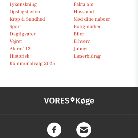
Lykønskning
Fakta om
Opslagstavlen
Husstand
Krop & Sundhed
Mød dine naboer
Sport
Boligmarked
Dagligvarer
Biler
Vejret
Erhverv
Alarm112
Jobnyt
Historisk
Læserbidrag
Kommunalvalg 2025
VORES
Køge