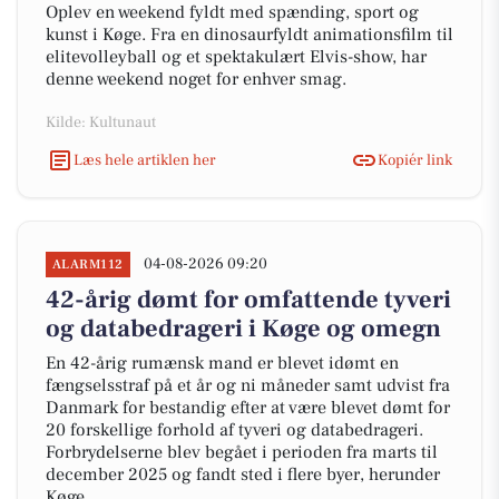
Oplev en weekend fyldt med spænding, sport og
kunst i Køge. Fra en dinosaurfyldt animationsfilm til
elitevolleyball og et spektakulært Elvis-show, har
denne weekend noget for enhver smag.
Kilde: Kultunaut
Læs hele artiklen her
Kopiér link
04-08-2026 09:20
ALARM112
42-årig dømt for omfattende tyveri
og databedrageri i Køge og omegn
En 42-årig rumænsk mand er blevet idømt en
fængselsstraf på et år og ni måneder samt udvist fra
Danmark for bestandig efter at være blevet dømt for
20 forskellige forhold af tyveri og databedrageri.
Forbrydelserne blev begået i perioden fra marts til
december 2025 og fandt sted i flere byer, herunder
Køge.