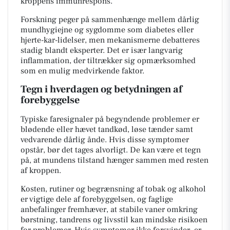
kroppens immunrespons.
Forskning peger på sammenhænge mellem dårlig
mundhygiejne og sygdomme som diabetes eller
hjerte-kar-lidelser, men mekanismerne debatteres
stadig blandt eksperter. Det er især langvarig
inflammation, der tiltrækker sig opmærksomhed
som en mulig medvirkende faktor.
Tegn i hverdagen og betydningen af
forebyggelse
Typiske faresignaler på begyndende problemer er
blødende eller hævet tandkød, løse tænder samt
vedvarende dårlig ånde. Hvis disse symptomer
opstår, bør det tages alvorligt. De kan være et tegn
på, at mundens tilstand hænger sammen med resten
af kroppen.
Kosten, rutiner og begrænsning af tobak og alkohol
er vigtige dele af forebyggelsen, og faglige
anbefalinger fremhæver, at stabile vaner omkring
børstning, tandrens og livsstil kan mindske risikoen
for problemer. Hvis symptomer ikke forsvinder, er