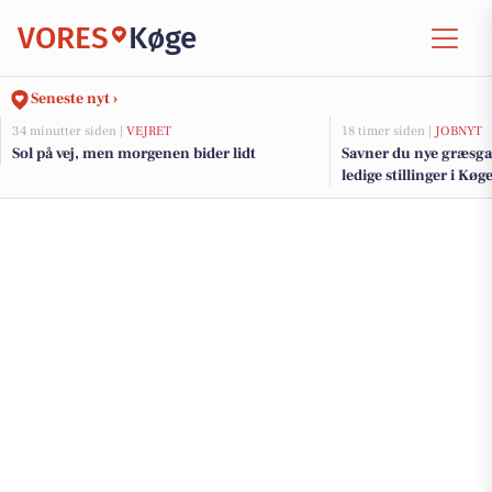
VORES
Køge
Seneste nyt ›
34 minutter siden |
VEJRET
18 timer siden |
JOBNYT
Sol på vej, men morgenen bider lidt
Savner du nye græsga
ledige stillinger i Kø