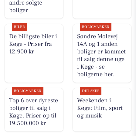
andre solgte
boliger
BILER
BOLIGMARKED
De billigste biler i
Søndre Molevej
Køge - Priser fra
14A og 1 anden
12.900 kr
boliger er kommet
til salg denne uge
i Køge - se
boligerne her.
BOLIGMARKED
DET SKER
Top 6 over dyreste
Weekenden i
boliger til salg i
Køge: Film, sport
Køge. Priser op til
og musik
19.500.000 kr