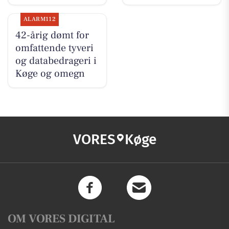
ALARM112
42-årig dømt for
omfattende tyveri
og databedrageri i
Køge og omegn
VORES
Køge
OM VORES DIGITAL