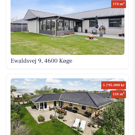
2
170 m
Ewaldsvej 9, 4600 Køge
5.795.000 kr
2
158 m