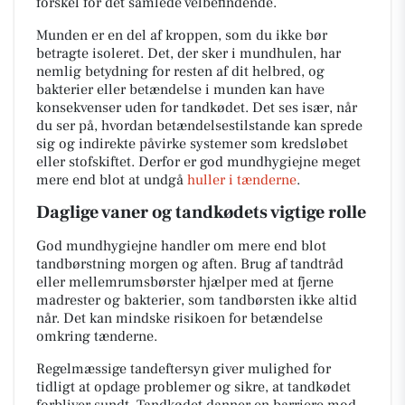
forskel for det samlede velbefindende.
Munden er en del af kroppen, som du ikke bør
betragte isoleret. Det, der sker i mundhulen, har
nemlig betydning for resten af dit helbred, og
bakterier eller betændelse i munden kan have
konsekvenser uden for tandkødet. Det ses især, når
du ser på, hvordan betændelsestilstande kan sprede
sig og indirekte påvirke systemer som kredsløbet
eller stofskiftet. Derfor er god mundhygiejne meget
mere end blot at undgå
huller i tænderne
.
Daglige vaner og tandkødets vigtige rolle
God mundhygiejne handler om mere end blot
tandbørstning morgen og aften. Brug af tandtråd
eller mellemrumsbørster hjælper med at fjerne
madrester og bakterier, som tandbørsten ikke altid
når. Det kan mindske risikoen for betændelse
omkring tænderne.
Regelmæssige tandeftersyn giver mulighed for
tidligt at opdage problemer og sikre, at tandkødet
forbliver sundt. Tandkødet danner en barriere mod