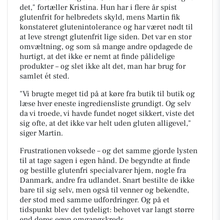
det," fortæller Kristina. Hun har i flere år spist
glutenfrit for helbredets skyld, mens Martin fik
konstateret glutenintolerance og har været nødt til
at leve strengt glutenfrit lige siden. Det var en stor
omvæltning, og som så mange andre opdagede de
hurtigt, at det ikke er nemt at finde pålidelige
produkter – og slet ikke alt det, man har brug for
samlet ét sted.
"Vi brugte meget tid på at køre fra butik til butik og
læse hver eneste ingrediensliste grundigt. Og selv
da vi troede, vi havde fundet noget sikkert, viste det
sig ofte, at det ikke var helt uden gluten alligevel,"
siger Martin.
Frustrationen voksede – og det samme gjorde lysten
til at tage sagen i egen hånd. De begyndte at finde
og bestille glutenfri specialvarer hjem, nogle fra
Danmark, andre fra udlandet. Snart bestilte de ikke
bare til sig selv, men også til venner og bekendte,
der stod med samme udfordringer. Og på et
tidspunkt blev det tydeligt: behovet var langt større
end deres egen omgangskreds.