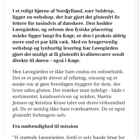
I et roligt hjørne af Nordjylland, nær Suldrup,
ligger en webshop, der har gjort det glutenfri liv
lettere for tusindvis af danskere. Den hedder
Løvegården, og selvom den fysiske placering
måske ligger langt fra Køge, er den i praksis aldrig
mere end et par klik væk. Med en brugervenlig
webshop og lynhurtig levering har Løvegården
gjort det muligt at få glutenfri kvalitetsvarer sendt
direkte til døren – også i Køge.
Men Løvegården er ikke bare endnu en onlinebutik.
Det er et projekt drevet af erfaring, omsorg og et
ønske om at gøre hverdagen tryggere for dem, der
lever uden gluten. Det mærker man tydeligt – både i
sortimentet, kundeservicen og måden, Martin
Jensen og Kristina Kruse taler om deres virksomhed
på. De er nemlig ikke bare iværksættere. De er også
glutenfri forbrugere selv.
Fra nødvendighed til mission
"Vi startede Løvegården, fordi vi selv havde brug for