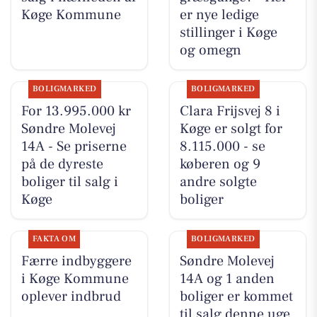
Køge Kommune
er nye ledige
stillinger i Køge
og omegn
BOLIGMARKED
BOLIGMARKED
For 13.995.000 kr
Clara Frijsvej 8 i
Søndre Molevej
Køge er solgt for
14A - Se priserne
8.115.000 - se
på de dyreste
køberen og 9
boliger til salg i
andre solgte
Køge
boliger
FAKTA OM
BOLIGMARKED
Færre indbyggere
Søndre Molevej
i Køge Kommune
14A og 1 anden
oplever indbrud
boliger er kommet
til salg denne uge