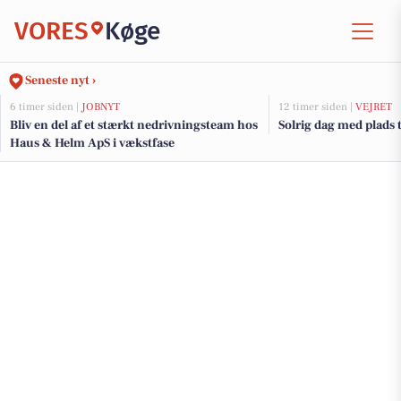
VORES
Køge
Seneste nyt ›
6 timer siden |
JOBNYT
12 timer siden |
VEJRET
Bliv en del af et stærkt nedrivningsteam hos
Solrig dag med plads t
Haus & Helm ApS i vækstfase