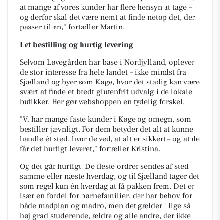
at mange af vores kunder har flere hensyn at tage –
og derfor skal det være nemt at finde netop det, der
passer til én," fortæller Martin.
Let bestilling og hurtig levering
Selvom Løvegården har base i Nordjylland, oplever
de stor interesse fra hele landet – ikke mindst fra
Sjælland og byer som Køge, hvor det stadig kan være
svært at finde et bredt glutenfrit udvalg i de lokale
butikker. Her gør webshoppen en tydelig forskel.
"Vi har mange faste kunder i Køge og omegn, som
bestiller jævnligt. For dem betyder det alt at kunne
handle ét sted, hvor de ved, at alt er sikkert – og at de
får det hurtigt leveret," fortæller Kristina.
Og det går hurtigt. De fleste ordrer sendes af sted
samme eller næste hverdag, og til Sjælland tager det
som regel kun én hverdag at få pakken frem. Det er
især en fordel for børnefamilier, der har behov for
både madplan og madro, men det gælder i lige så
høj grad studerende, ældre og alle andre, der ikke