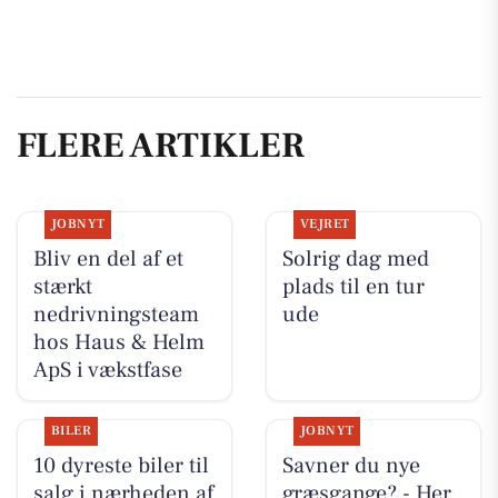
FLERE ARTIKLER
JOBNYT
VEJRET
Bliv en del af et
Solrig dag med
stærkt
plads til en tur
nedrivningsteam
ude
hos Haus & Helm
ApS i vækstfase
BILER
JOBNYT
10 dyreste biler til
Savner du nye
salg i nærheden af
græsgange? - Her