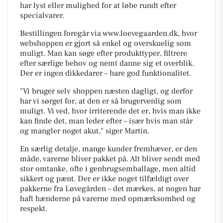
har lyst eller mulighed for at løbe rundt efter
specialvarer.
Bestillingen foregår via www.loevegaarden.dk, hvor
webshoppen er gjort så enkel og overskuelig som
muligt. Man kan søge efter produkttyper, filtrere
efter særlige behov og nemt danne sig et overblik.
Der er ingen dikkedarer – bare god funktionalitet.
"Vi bruger selv shoppen næsten dagligt, og derfor
har vi sørget for, at den er så brugervenlig som
muligt. Vi ved, hvor irriterende det er, hvis man ikke
kan finde det, man leder efter – især hvis man står
og mangler noget akut," siger Martin.
En særlig detalje, mange kunder fremhæver, er den
måde, varerne bliver pakket på. Alt bliver sendt med
stor omtanke, ofte i genbrugsemballage, men altid
sikkert og pænt. Der er ikke noget tilfældigt over
pakkerne fra Løvegården – det mærkes, at nogen har
haft hænderne på varerne med opmærksomhed og
respekt.