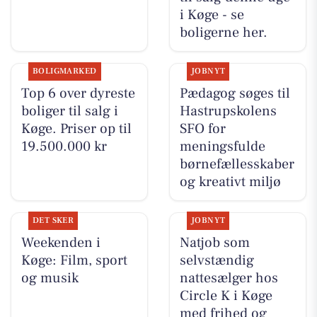
i Køge - se
boligerne her.
BOLIGMARKED
JOBNYT
Top 6 over dyreste
Pædagog søges til
boliger til salg i
Hastrupskolens
Køge. Priser op til
SFO for
19.500.000 kr
meningsfulde
børnefællesskaber
og kreativt miljø
DET SKER
JOBNYT
Weekenden i
Natjob som
Køge: Film, sport
selvstændig
og musik
nattesælger hos
Circle K i Køge
med frihed og