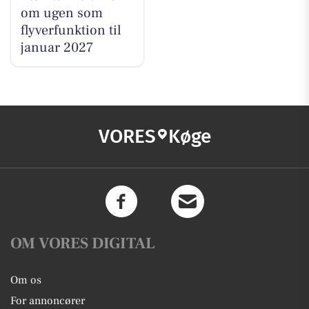
om ugen som
flyverfunktion til
januar 2027
VORES
Køge
OM VORES DIGITAL
Om os
For annoncører