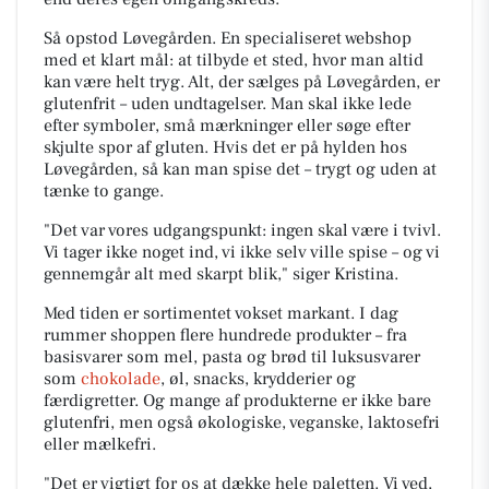
Så opstod Løvegården. En specialiseret webshop
med et klart mål: at tilbyde et sted, hvor man altid
kan være helt tryg. Alt, der sælges på Løvegården, er
glutenfrit – uden undtagelser. Man skal ikke lede
efter symboler, små mærkninger eller søge efter
skjulte spor af gluten. Hvis det er på hylden hos
Løvegården, så kan man spise det – trygt og uden at
tænke to gange.
"Det var vores udgangspunkt: ingen skal være i tvivl.
Vi tager ikke noget ind, vi ikke selv ville spise – og vi
gennemgår alt med skarpt blik," siger Kristina.
Med tiden er sortimentet vokset markant. I dag
rummer shoppen flere hundrede produkter – fra
basisvarer som mel, pasta og brød til luksusvarer
som
chokolade
, øl, snacks, krydderier og
færdigretter. Og mange af produkterne er ikke bare
glutenfri, men også økologiske, veganske, laktosefri
eller mælkefri.
"Det er vigtigt for os at dække hele paletten. Vi ved,