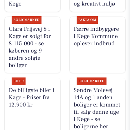
Køge
og kreativt miljø
BOLIGMARKED
FAKTA OM
Clara Frijsvej 8 i
Færre indbyggere
Køge er solgt for
i Køge Kommune
8.115.000 - se
oplever indbrud
køberen og 9
andre solgte
boliger
BILER
BOLIGMARKED
De billigste biler i
Søndre Molevej
Køge - Priser fra
14A og 1 anden
12.900 kr
boliger er kommet
til salg denne uge
i Køge - se
boligerne her.