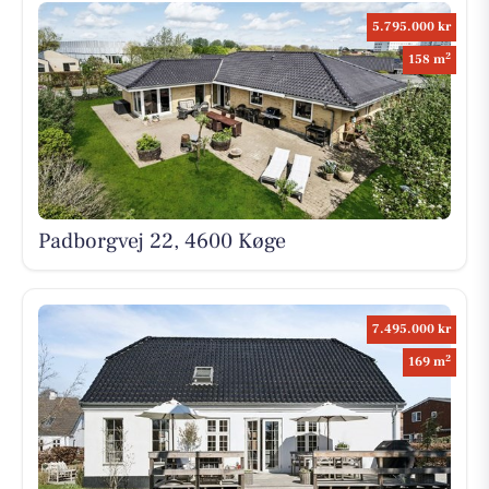
5.795.000 kr
2
158 m
Padborgvej 22, 4600 Køge
7.495.000 kr
2
169 m