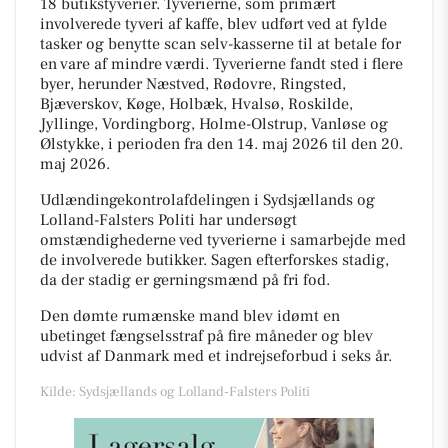
18 butikstyverier. Tyverierne, som primært
involverede tyveri af kaffe, blev udført ved at fylde
tasker og benytte scan selv-kasserne til at betale for
en vare af mindre værdi. Tyverierne fandt sted i flere
byer, herunder Næstved, Rødovre, Ringsted,
Bjæverskov, Køge, Holbæk, Hvalsø, Roskilde,
Jyllinge, Vordingborg, Holme-Olstrup, Vanløse og
Ølstykke, i perioden fra den 14. maj 2026 til den 20.
maj 2026.
Udlændingekontrolafdelingen i Sydsjællands og
Lolland-Falsters Politi har undersøgt
omstændighederne ved tyverierne i samarbejde med
de involverede butikker. Sagen efterforskes stadig,
da der stadig er gerningsmænd på fri fod.
Den dømte rumænske mand blev idømt en
ubetinget fængselsstraf på fire måneder og blev
udvist af Danmark med et indrejseforbud i seks år.
Kilde: Sydsjællands og Lolland-Falsters Politi