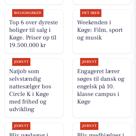
BOLIGMARKED
DET SKER
Top 6 over dyreste
Weekenden i
boliger til salg i
Køge: Film, sport
Køge. Priser op til
og musik
19.500.000 kr
JOBNYT
JOBNYT
Natjob som
Engageret lærer
selvstændig
søges til dansk og
nattesælger hos
engelsk på 10.
Circle K i Køge
klasse campus i
med frihed og
Køge
udvikling
JOBNYT
JOBNYT
Bliv pædagog i
Bliv medhjælper i