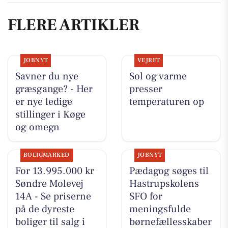
FLERE ARTIKLER
JOBNYT
VEJRET
Savner du nye
Sol og varme
græsgange? - Her
presser
er nye ledige
temperaturen op
stillinger i Køge
og omegn
BOLIGMARKED
JOBNYT
For 13.995.000 kr
Pædagog søges til
Søndre Molevej
Hastrupskolens
14A - Se priserne
SFO for
på de dyreste
meningsfulde
boliger til salg i
børnefællesskaber