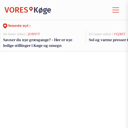
VORES
Køge
Seneste nyt ›
16 timer siden |
JOBNYT
22 timer siden |
VEJRET
Savner du nye græsgange? - Her er nye
Sol og varme presser
ledige stillinger i Køge og omegn