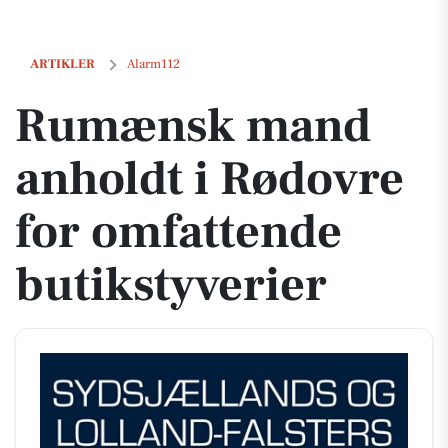
Rumænsk mand anholdt i Rødovre for omfattende butikstyverier
ARTIKLER
Alarm112
Rumænsk mand
anholdt i Rødovre
for omfattende
butikstyverier