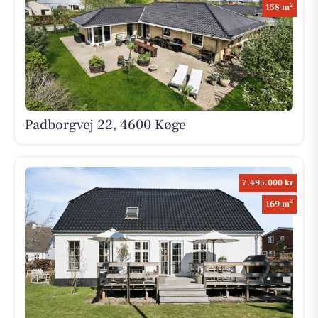
2
158 m
Padborgvej 22, 4600 Køge
7.495.000 kr
2
169 m