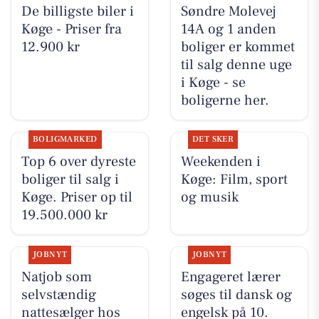
De billigste biler i
Søndre Molevej
Køge - Priser fra
14A og 1 anden
12.900 kr
boliger er kommet
til salg denne uge
i Køge - se
boligerne her.
BOLIGMARKED
DET SKER
Top 6 over dyreste
Weekenden i
boliger til salg i
Køge: Film, sport
Køge. Priser op til
og musik
19.500.000 kr
JOBNYT
JOBNYT
Natjob som
Engageret lærer
selvstændig
søges til dansk og
nattesælger hos
engelsk på 10.