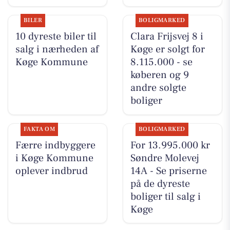
BILER
BOLIGMARKED
10 dyreste biler til
Clara Frijsvej 8 i
salg i nærheden af
Køge er solgt for
Køge Kommune
8.115.000 - se
køberen og 9
andre solgte
boliger
FAKTA OM
BOLIGMARKED
Færre indbyggere
For 13.995.000 kr
i Køge Kommune
Søndre Molevej
oplever indbrud
14A - Se priserne
på de dyreste
boliger til salg i
Køge