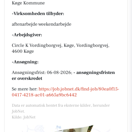
Køge Kommune
-Virksomheden tilbyder:
aftenarbejde weekendarbejde
-Arbejdsgiver:
Circle K Vordingborgvej, Køge, Vordingborgvej,
4600 Køge
-Ansøgning:
Ansøgningsfrist: 06-08-2026;
- ansøgningsfristen
er overskredet
Se mere her:
https://job.jobnet.dk/find-job/80ea0f15-
0417-4218-ac01-a665a9bc6442
Data er automatisk hentet fra eksterne kilder, herunder
JobNet.
Kilde: JobNet