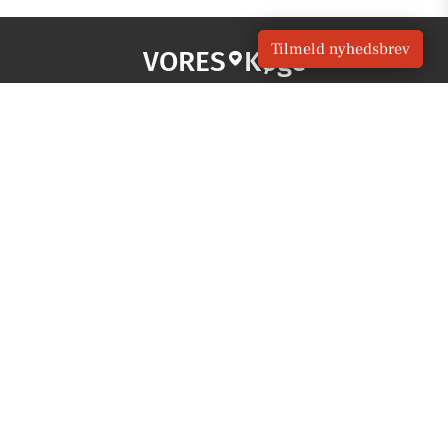
Tilmeld nyhedsbrev
VORES
Køge
OM VORES DIGITAL
Om os
For annoncører
Vilkår og Privatlivspolitik
Kontakt VORES Digital
Administrer samtykke