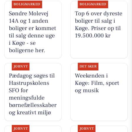
BOLIGMARKED
BOLIGMARKED
Søndre Molevej
Top 6 over dyreste
14A og 1 anden
boliger til salg i
boliger er kommet
Køge. Priser op til
til salg denne uge
19.500.000 kr
i Køge - se
boligerne her.
JOBNYT
DET SKER
Pædagog søges til
Weekenden i
Hastrupskolens
Køge: Film, sport
SFO for
og musik
meningsfulde
børnefællesskaber
og kreativt miljø
JOBNYT
JOBNYT