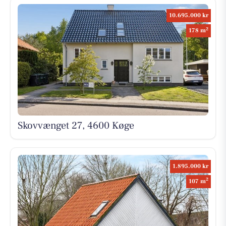
10.695.000 kr
2
178 m
Skovvænget 27, 4600 Køge
1.895.000 kr
2
107 m