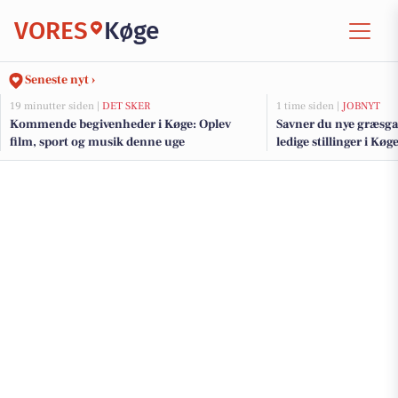
VORES
Køge
Seneste nyt ›
19 minutter siden |
DET SKER
1 time siden |
JOBNYT
Kommende begivenheder i Køge: Oplev
Savner du nye græsga
film, sport og musik denne uge
ledige stillinger i Kø