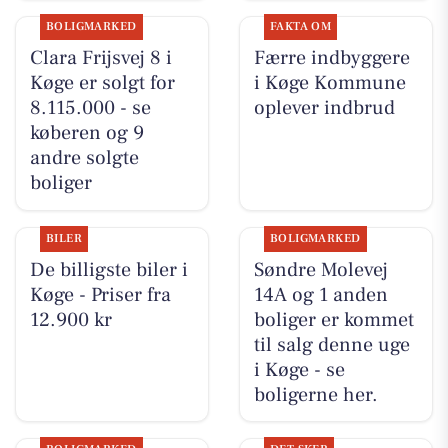
BOLIGMARKED
FAKTA OM
Clara Frijsvej 8 i
Færre indbyggere
Køge er solgt for
i Køge Kommune
8.115.000 - se
oplever indbrud
køberen og 9
andre solgte
boliger
BILER
BOLIGMARKED
De billigste biler i
Søndre Molevej
Køge - Priser fra
14A og 1 anden
12.900 kr
boliger er kommet
til salg denne uge
i Køge - se
boligerne her.