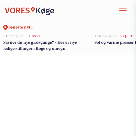
VORES
Køge
Seneste nyt ›
5 timer siden |
JOBNYT
11 timer siden |
VEJRET
Savner du nye græsgange? - Her er nye
Sol og varme presser
ledige stillinger i Køge og omegn