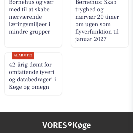
Børnehus og vær
Børnehus: Skab
med til at skabe
tryghed og
nærværende
nærvær 20 timer
læringsmiljøer i
om ugen som
mindre grupper
flyverfunktion til
januar 2027
ALARM112
42-årig dømt for
omfattende tyveri
og databedrageri i
Køge og omegn
VORES
Køge