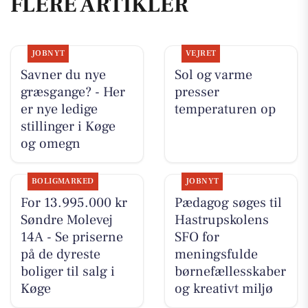
FLERE ARTIKLER
JOBNYT
VEJRET
Savner du nye
Sol og varme
græsgange? - Her
presser
er nye ledige
temperaturen op
stillinger i Køge
og omegn
BOLIGMARKED
JOBNYT
For 13.995.000 kr
Pædagog søges til
Søndre Molevej
Hastrupskolens
14A - Se priserne
SFO for
på de dyreste
meningsfulde
boliger til salg i
børnefællesskaber
Køge
og kreativt miljø