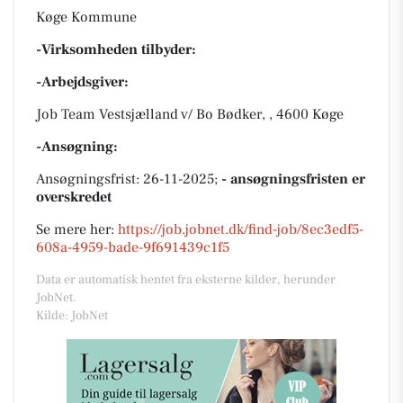
Køge Kommune
-Virksomheden tilbyder:
-Arbejdsgiver:
Job Team Vestsjælland v/ Bo Bødker, , 4600 Køge
-Ansøgning:
Ansøgningsfrist: 26-11-2025;
- ansøgningsfristen er
overskredet
Se mere her:
https://job.jobnet.dk/find-job/8ec3edf5-
608a-4959-bade-9f691439c1f5
Data er automatisk hentet fra eksterne kilder, herunder
JobNet.
Kilde: JobNet