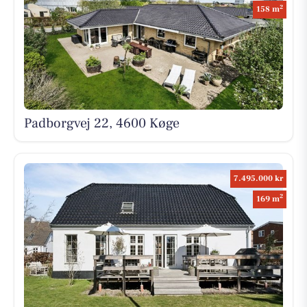
2
158 m
Padborgvej 22, 4600 Køge
7.495.000 kr
2
169 m