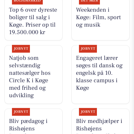
BOLIGMARKED
DET SKER
Top 6 over dyreste
Weekenden i
boliger til salg i
Køge: Film, sport
Køge. Priser op til
og musik
19.500.000 kr
JOBNYT
JOBNYT
Natjob som
Engageret lærer
selvstændig
søges til dansk og
nattesælger hos
engelsk på 10.
Circle K i Køge
klasse campus i
med frihed og
Køge
udvikling
JOBNYT
JOBNYT
Bliv pædagog i
Bliv medhjælper i
Rishøjens
Rishøjens