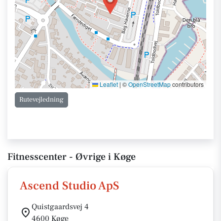
Leaflet
|
©
OpenStreetMap
contributors
Rutevejledning
Fitnesscenter - Øvrige i Køge
Ascend Studio ApS
Quistgaardsvej 4
4600 Køge