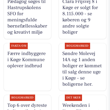
Pædagog søges til
Clara Frijsvej 8 i
Hastrupskolens
Køge er solgt for
SFO for
8.115.000 - se
meningsfulde
køberen og 9
børnefællesskaber
andre solgte
og kreativt miljø
boliger
FAKTA OM
BOLIGMARKED
Færre indbyggere
Søndre Molevej
i Køge Kommune
14A og 1 anden
oplever indbrud
boliger er kommet
til salg denne uge
i Køge - se
boligerne her.
BOLIGMARKED
DET SKER
Top 6 over dyreste
Weekenden i