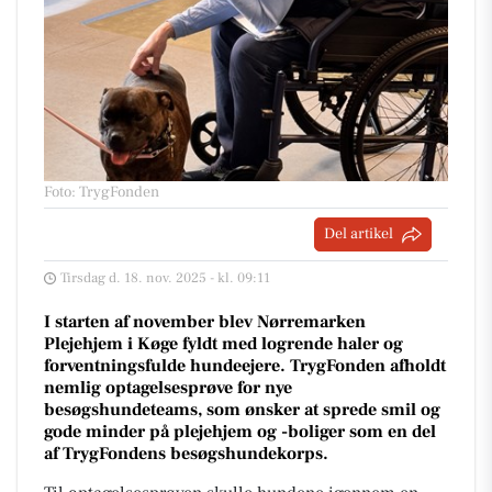
Foto: TrygFonden
Del artikel
Tirsdag d. 18. nov. 2025 - kl. 09:11
I starten af november blev Nørremarken
Plejehjem i Køge fyldt med logrende haler og
forventningsfulde hundeejere. TrygFonden afholdt
nemlig optagelsesprøve for nye
besøgshundeteams, som ønsker at sprede smil og
gode minder på plejehjem og -boliger som en del
af TrygFondens besøgshundekorps.