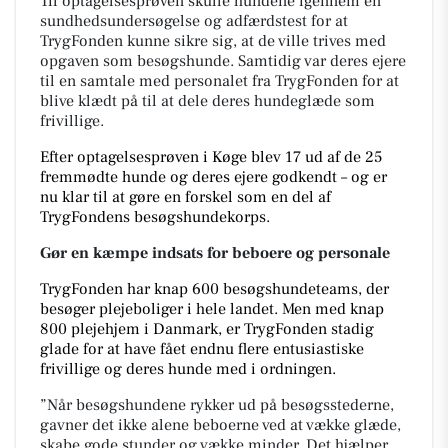
Til optagelsesprøven skulle hundene igennem en
sundhedsundersøgelse og adfærdstest for at
TrygFonden kunne sikre sig, at de ville trives med
opgaven som besøgshunde. Samtidig var deres ejere
til en samtale med personalet fra TrygFonden for at
blive klædt på til at dele deres hundeglæde som
frivillige.
Efter optagelsesprøven i Køge blev 17 ud af de 25
fremmødte hunde og deres ejere godkendt – og er
nu klar til at gøre en forskel som en del af
TrygFondens besøgshundekorps.
Gør en kæmpe indsats for beboere og personale
TrygFonden har knap 600 besøgshundeteams, der
besøger plejeboliger i hele landet. Men med knap
800 plejehjem i Danmark,
er TrygFonden stadig
glade for at have fået endnu flere entusiastiske
frivillige og deres hunde med i ordningen.
”Når besøgshundene rykker ud på besøgsstederne,
gavner det ikke alene beboerne ved at vække glæde,
skabe gode stunder og vække minder. Det hjælper