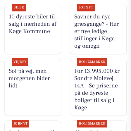
BILER
JOBNYT
10 dyreste biler til
Savner du nye
salg i nærheden af
græsgange? - Her
Køge Kommune
er nye ledige
stillinger i Køge
og omegn
VEJRET
BOLIGMARKED
Sol på vej, men
For 13.995.000 kr
morgenen bider
Søndre Molevej
lidt
14A - Se priserne
på de dyreste
boliger til salg i
Køge
JOBNYT
BOLIGMARKED