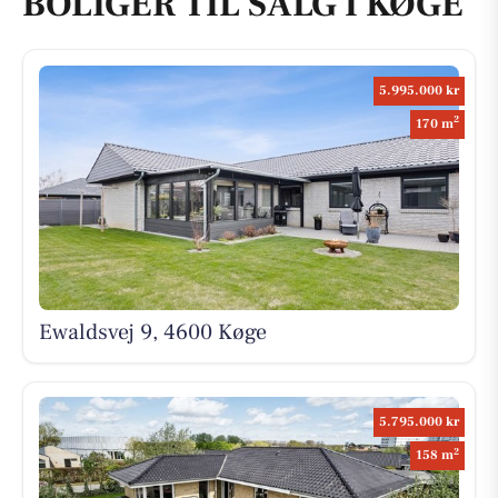
BOLIGER TIL SALG I KØGE
5.995.000 kr
2
170 m
Ewaldsvej 9, 4600 Køge
5.795.000 kr
2
158 m