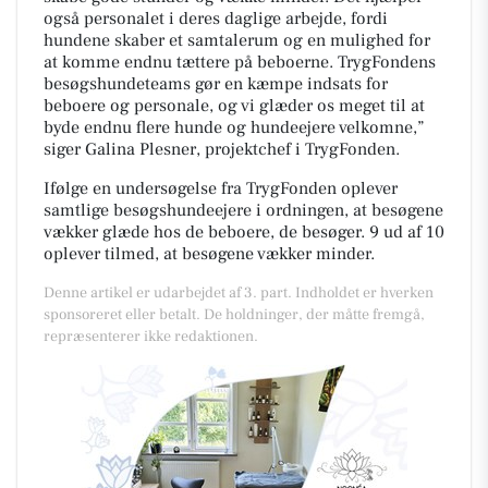
også personalet i deres daglige arbejde, fordi
hundene skaber et samtalerum og en mulighed for
at komme endnu tættere på beboerne. TrygFondens
besøgshundeteams gør en kæmpe indsats for
beboere og personale, og vi glæder os meget til at
byde endnu flere hunde og hundeejere velkomne,”
siger Galina Plesner, projektchef i TrygFonden.
Ifølge en undersøgelse fra TrygFonden oplever
samtlige besøgshundeejere i ordningen, at besøgene
vækker glæde hos de beboere, de besøger. 9 ud af 10
oplever tilmed, at besøgene vækker minder.
Denne artikel er udarbejdet af 3. part. Indholdet er hverken
sponsoreret eller betalt. De holdninger, der måtte fremgå,
repræsenterer ikke redaktionen.