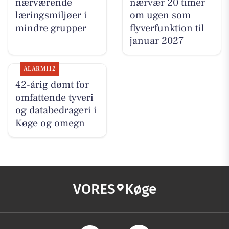
nærværende
nærvær 20 timer
læringsmiljøer i
om ugen som
mindre grupper
flyverfunktion til
januar 2027
ALARM112
42-årig dømt for
omfattende tyveri
og databedrageri i
Køge og omegn
VORES
Køge