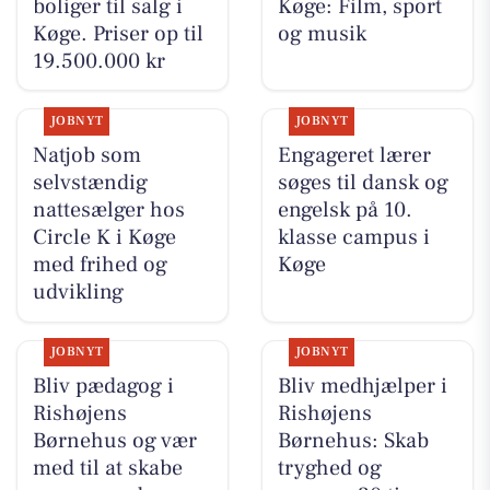
boliger til salg i
Køge: Film, sport
Køge. Priser op til
og musik
19.500.000 kr
JOBNYT
JOBNYT
Natjob som
Engageret lærer
selvstændig
søges til dansk og
nattesælger hos
engelsk på 10.
Circle K i Køge
klasse campus i
med frihed og
Køge
udvikling
JOBNYT
JOBNYT
Bliv pædagog i
Bliv medhjælper i
Rishøjens
Rishøjens
Børnehus og vær
Børnehus: Skab
med til at skabe
tryghed og