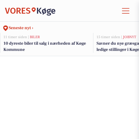
VORES
Køge
Seneste nyt ›
11 timer siden |
BILER
15 timer siden |
JOBNYT
10 dyreste biler til salg i nærheden af Køge
Savner du nye græsga
Kommune
ledige stillinger i Kø