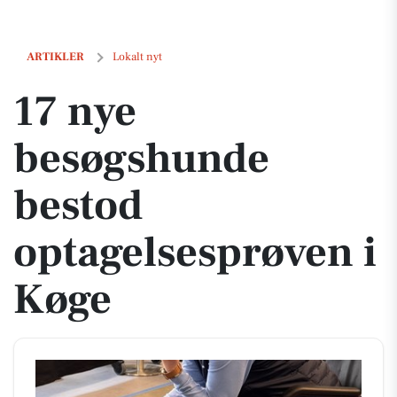
17 nye besøgshunde bestod optagelsesprøven i Køge
ARTIKLER
Lokalt nyt
17 nye
besøgshunde
bestod
optagelsesprøven i
Køge