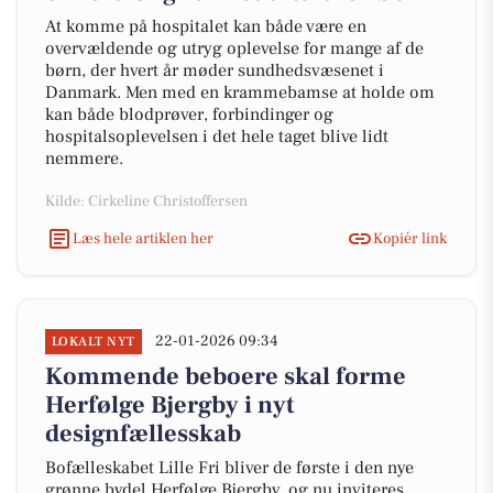
At komme på hospitalet kan både være en
overvældende og utryg oplevelse for mange af de
børn, der hvert år møder sundhedsvæsenet i
Danmark. Men med en krammebamse at holde om
kan både blodprøver, forbindinger og
hospitalsoplevelsen i det hele taget blive lidt
nemmere.
Kilde: Cirkeline Christoffersen
Læs hele artiklen her
Kopiér link
22-01-2026 09:34
LOKALT NYT
Kommende beboere skal forme
Herfølge Bjergby i nyt
designfællesskab
Bofælleskabet Lille Fri bliver de første i den nye
grønne bydel Herfølge Bjergby, og nu inviteres