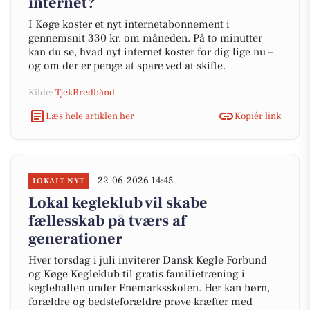
internet?
I Køge koster et nyt internetabonnement i
gennemsnit 330 kr. om måneden. På to minutter
kan du se, hvad nyt internet koster for dig lige nu –
og om der er penge at spare ved at skifte.
Kilde:
TjekBredbånd
Læs hele artiklen her
Kopiér link
22-06-2026 14:45
LOKALT NYT
Lokal kegleklub vil skabe
fællesskab på tværs af
generationer
Hver torsdag i juli inviterer Dansk Kegle Forbund
og Køge Kegleklub til gratis familietræning i
keglehallen under Enemarksskolen. Her kan børn,
forældre og bedsteforældre prøve kræfter med