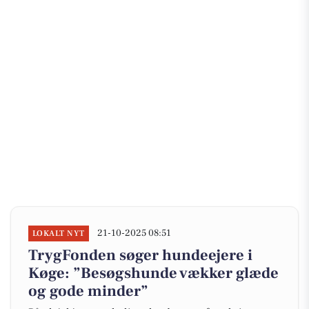
21-10-2025 08:51
LOKALT NYT
TrygFonden søger hundeejere i
Køge: ”Besøgshunde vækker glæde
og gode minder”