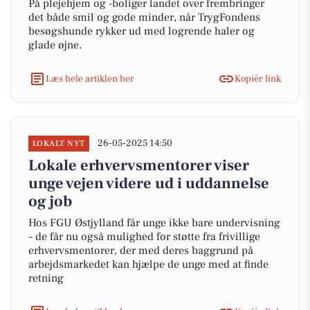
På plejehjem og -boliger landet over frembringer
det både smil og gode minder, når TrygFondens
besøgshunde rykker ud med logrende haler og
glade øjne.
Læs hele artiklen her
Kopiér link
26-05-2025 14:50
LOKALT NYT
Lokale erhvervsmentorer viser
unge vejen videre ud i uddannelse
og job
Hos FGU Østjylland får unge ikke bare undervisning
– de får nu også mulighed for støtte fra frivillige
erhvervsmentorer, der med deres baggrund på
arbejdsmarkedet kan hjælpe de unge med at finde
retning