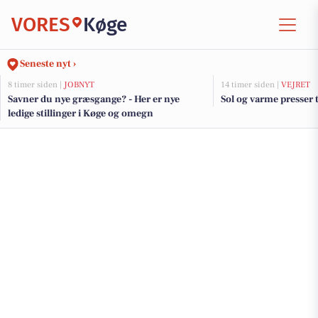
VORES
Køge
Seneste nyt ›
8 timer siden |
JOBNYT
14 timer siden |
VEJRET
Savner du nye græsgange? - Her er nye
Sol og varme presser
ledige stillinger i Køge og omegn