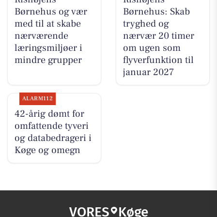
Børnehus og vær
Børnehus: Skab
med til at skabe
tryghed og
nærværende
nærvær 20 timer
læringsmiljøer i
om ugen som
mindre grupper
flyverfunktion til
januar 2027
ALARM112
42-årig dømt for
omfattende tyveri
og databedrageri i
Køge og omegn
VORES
Køge