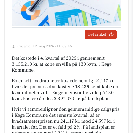
Del artikel
Fredag d. 22. maj 2026 - kl. 08:46
Det kostede i 4. kvartal af 2025 i gennemsnit
3.135.210 kr. at købe en villa på 130 kvm. i Køge
Kommune.
En enkelt kvadratmeter kostede nemlig 24.117 kr.,
hvor det på landsplan kostede 18.439 kr. at købe en
kvadratmeter villa. En gennemsnitlig villa på 130
kvm. koster således 2.397.070 kr. på landsplan.
Hvis vi sammenligner den gennemsnitlige salgspris
i Køge Kommune det seneste kvartal, så er
kvadratmeterprisen nu 24.117 kr. mod 24.597 kr. i
kvartalet før. Det er et fald på 2%. På landsplan er
priserne steget med 2,3% i samme periode.