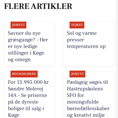
FLERE ARTIKLER
JOBNYT
VEJRET
Savner du nye
Sol og varme
græsgange? - Her
presser
er nye ledige
temperaturen op
stillinger i Køge
og omegn
BOLIGMARKED
JOBNYT
For 13.995.000 kr
Pædagog søges til
Søndre Molevej
Hastrupskolens
14A - Se priserne
SFO for
på de dyreste
meningsfulde
boliger til salg i
børnefællesskaber
Køge
og kreativt miljø