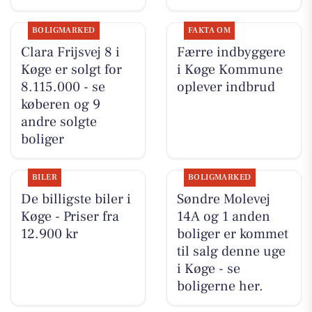
BOLIGMARKED
FAKTA OM
Clara Frijsvej 8 i
Færre indbyggere
Køge er solgt for
i Køge Kommune
8.115.000 - se
oplever indbrud
køberen og 9
andre solgte
boliger
BILER
BOLIGMARKED
De billigste biler i
Søndre Molevej
Køge - Priser fra
14A og 1 anden
12.900 kr
boliger er kommet
til salg denne uge
i Køge - se
boligerne her.