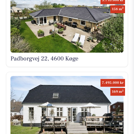
5.795.000 kr
2
158 m
Padborgvej 22, 4600 Køge
7.495.000 kr
2
169 m