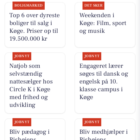
BOLIGMARKED
DET SKER
Top 6 over dyreste
Weekenden i
boliger til salg i
Køge: Film, sport
Køge. Priser op til
og musik
19.500.000 kr
JOBNYT
JOBNYT
Natjob som
Engageret lærer
selvstændig
søges til dansk og
nattesælger hos
engelsk på 10.
Circle K i Køge
klasse campus i
med frihed og
Køge
udvikling
JOBNYT
JOBNYT
Bliv pædagog i
Bliv medhjælper i
Rishøjens
Rishøjens