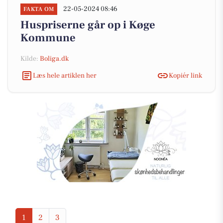
22-05-2024 08:46
FAKTA OM
Huspriserne går op i Køge
Kommune
Kilde:
Boliga.dk
Læs hele artiklen her
Kopiér link
1
2
3