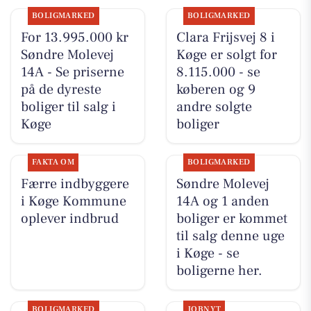
BOLIGMARKED
BOLIGMARKED
For 13.995.000 kr
Clara Frijsvej 8 i
Søndre Molevej
Køge er solgt for
14A - Se priserne
8.115.000 - se
på de dyreste
køberen og 9
boliger til salg i
andre solgte
Køge
boliger
FAKTA OM
BOLIGMARKED
Færre indbyggere
Søndre Molevej
i Køge Kommune
14A og 1 anden
oplever indbrud
boliger er kommet
til salg denne uge
i Køge - se
boligerne her.
BOLIGMARKED
JOBNYT