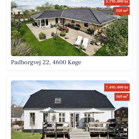
5.795.000 kr
2
158 m
Padborgvej 22, 4600 Køge
7.495.000 kr
2
169 m