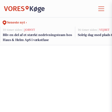
VORES
Køge
Seneste nyt ›
10 timer siden |
JOBNYT
16 timer siden |
VEJRET
Bliv en del af et stærkt nedrivningsteam hos
Solrig dag med plads t
Haus & Helm ApS i vækstfase