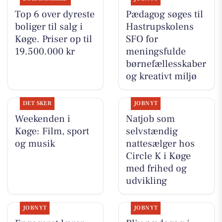
Top 6 over dyreste
Pædagog søges til
boliger til salg i
Hastrupskolens
Køge. Priser op til
SFO for
19.500.000 kr
meningsfulde
børnefællesskaber
og kreativt miljø
DET SKER
JOBNYT
Weekenden i
Natjob som
Køge: Film, sport
selvstændig
og musik
nattesælger hos
Circle K i Køge
med frihed og
udvikling
JOBNYT
JOBNYT