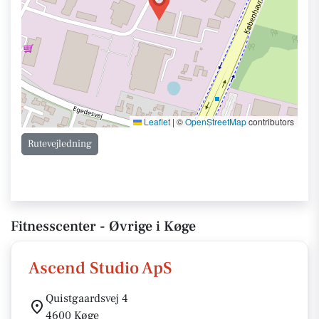
Leaflet
|
©
OpenStreetMap
contributors
Rutevejledning
Fitnesscenter - Øvrige i Køge
Ascend Studio ApS
Quistgaardsvej 4
4600 Køge