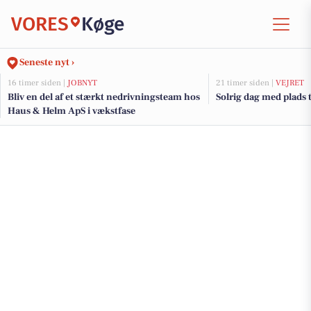
VORES
Køge
Seneste nyt ›
16 timer siden |
JOBNYT
21 timer siden |
VEJRET
Bliv en del af et stærkt nedrivningsteam hos
Solrig dag med plads t
Haus & Helm ApS i vækstfase