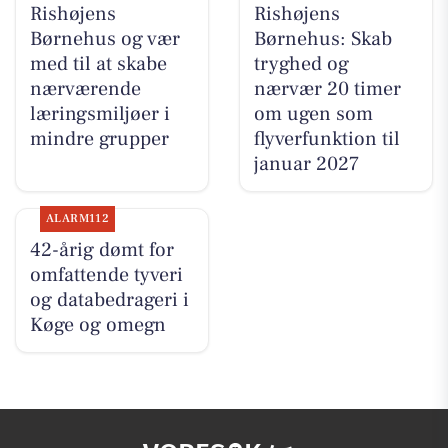
Rishøjens
Rishøjens
Børnehus og vær
Børnehus: Skab
med til at skabe
tryghed og
nærværende
nærvær 20 timer
læringsmiljøer i
om ugen som
mindre grupper
flyverfunktion til
januar 2027
ALARM112
42-årig dømt for
omfattende tyveri
og databedrageri i
Køge og omegn