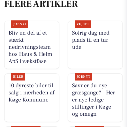
FLERE ARTIKLER
JOBNYT
VEJRET
Bliv en del af et
Solrig dag med
stærkt
plads til en tur
nedrivningsteam
ude
hos Haus & Helm
ApS i vækstfase
BILER
JOBNYT
10 dyreste biler til
Savner du nye
salg i nærheden af
græsgange? - Her
Køge Kommune
er nye ledige
stillinger i Køge
og omegn