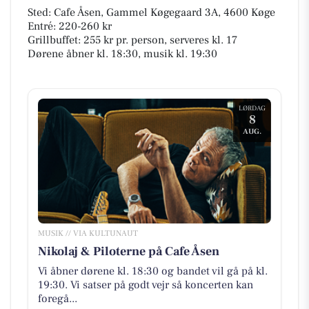
Sted: Cafe Åsen, Gammel Køgegaard 3A, 4600 Køge
Entré: 220-260 kr
Grillbuffet: 255 kr pr. person, serveres kl. 17
Dørene åbner kl. 18:30, musik kl. 19:30
LØRDAG
8
AUG.
MUSIK // VIA KULTUNAUT
Nikolaj & Piloterne på Cafe Åsen
Vi åbner dørene kl. 18:30 og bandet vil gå på kl.
19:30. Vi satser på godt vejr så koncerten kan
foregå...