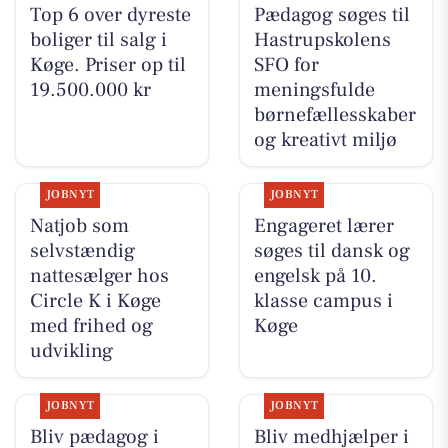
Top 6 over dyreste
Pædagog søges til
boliger til salg i
Hastrupskolens
Køge. Priser op til
SFO for
19.500.000 kr
meningsfulde
børnefællesskaber
og kreativt miljø
JOBNYT
JOBNYT
Natjob som
Engageret lærer
selvstændig
søges til dansk og
nattesælger hos
engelsk på 10.
Circle K i Køge
klasse campus i
med frihed og
Køge
udvikling
JOBNYT
JOBNYT
Bliv pædagog i
Bliv medhjælper i