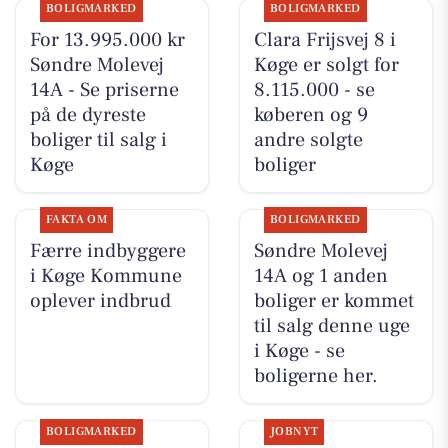
BOLIGMARKED
BOLIGMARKED
For 13.995.000 kr
Clara Frijsvej 8 i
Søndre Molevej
Køge er solgt for
14A - Se priserne
8.115.000 - se
på de dyreste
køberen og 9
boliger til salg i
andre solgte
Køge
boliger
FAKTA OM
BOLIGMARKED
Færre indbyggere
Søndre Molevej
i Køge Kommune
14A og 1 anden
oplever indbrud
boliger er kommet
til salg denne uge
i Køge - se
boligerne her.
BOLIGMARKED
JOBNYT