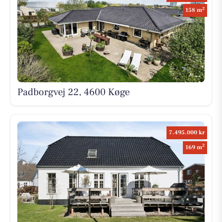
2
158 m
Padborgvej 22, 4600 Køge
7.495.000 kr
2
169 m