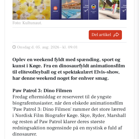
Foto: Kultunaut
.
Del artikel
Onsdag d. 05. aug. 2026 - kl. 09:01
Oplev en weekend fyldt med spænding, sport og
kunst i Køge. Fra en dinosaurfyldt animationsfilm
til elitevolleyball og et spektakulært Elvis-show,
har denne weekend noget for enhver smag.
Paw Patrol 3: Dino Filmen
Fredag eftermiddag er reserveret til de yngste
biografentusiaster, når den elskede animationsfilm
'Paw Patrol 3: Dino Filmen' rammer det store lærred
i Nordisk Film Biografer Køge. Skye, Ryder, Marshall
og resten af Paw Patrol klarer deres største
redningsaktion nogensinde på en mystisk ø fuld af
dinosaurer.