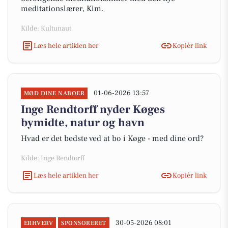
meditationslærer, Kim.
Kilde: Kultunaut
Læs hele artiklen her
Kopiér link
01-06-2026 13:57
MØD DINE NABOER
Inge Rendtorff nyder Køges
bymidte, natur og havn
Hvad er det bedste ved at bo i Køge - med dine ord?
Kilde: Inge Rendtorff
Læs hele artiklen her
Kopiér link
30-05-2026 08:01
ERHVERV
SPONSORERET