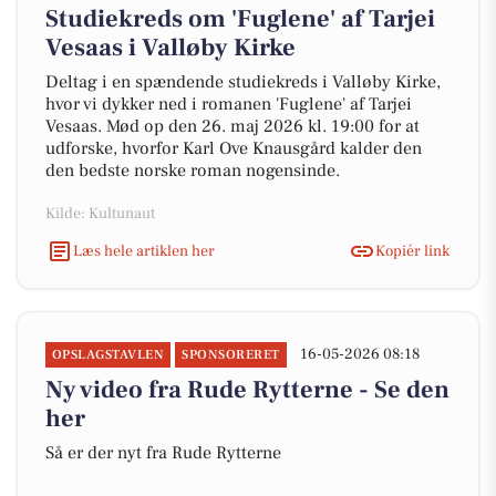
Studiekreds om 'Fuglene' af Tarjei
Vesaas i Valløby Kirke
Deltag i en spændende studiekreds i Valløby Kirke,
hvor vi dykker ned i romanen 'Fuglene' af Tarjei
Vesaas. Mød op den 26. maj 2026 kl. 19:00 for at
udforske, hvorfor Karl Ove Knausgård kalder den
den bedste norske roman nogensinde.
Kilde: Kultunaut
Læs hele artiklen her
Kopiér link
16-05-2026 08:18
OPSLAGSTAVLEN
SPONSORERET
Ny video fra Rude Rytterne - Se den
her
Så er der nyt fra Rude Rytterne