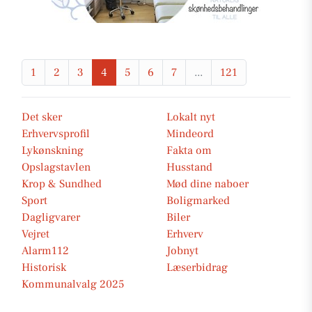
1
2
3
4
5
6
7
...
121
Det sker
Lokalt nyt
Erhvervsprofil
Mindeord
Lykønskning
Fakta om
Opslagstavlen
Husstand
Krop & Sundhed
Mød dine naboer
Sport
Boligmarked
Dagligvarer
Biler
Vejret
Erhverv
Alarm112
Jobnyt
Historisk
Læserbidrag
Kommunalvalg 2025