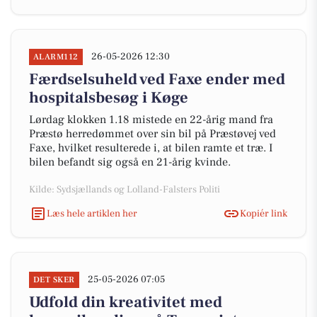
26-05-2026 12:30
ALARM112
Færdselsuheld ved Faxe ender med
hospitalsbesøg i Køge
Lørdag klokken 1.18 mistede en 22-årig mand fra
Præstø herredømmet over sin bil på Præstøvej ved
Faxe, hvilket resulterede i, at bilen ramte et træ. I
bilen befandt sig også en 21-årig kvinde.
Kilde: Sydsjællands og Lolland-Falsters Politi
Læs hele artiklen her
Kopiér link
25-05-2026 07:05
DET SKER
Udfold din kreativitet med