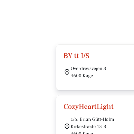
BY tt I/S
Overdrevsvejen 3
4600 Køge
CozyHeartLight
c/o. Brian Gütt-Holm
Kirkestræde 13 B
4600 Køge