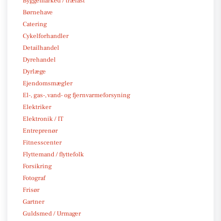
Byggemarked / trælast
Børnehave
Catering
Cykelforhandler
Detailhandel
Dyrehandel
Dyrlæge
Ejendomsmægler
El-, gas-, vand- og fjernvarmeforsyning
Elektriker
Elektronik / IT
Entreprenør
Fitnesscenter
Flyttemand / flyttefolk
Forsikring
Fotograf
Frisør
Gartner
Guldsmed / Urmager