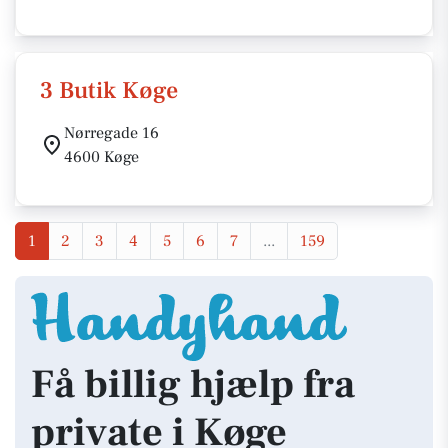
3 Butik Køge
Nørregade 16
4600 Køge
1
2
3
4
5
6
7
...
159
Få billig hjælp fra
private i Køge