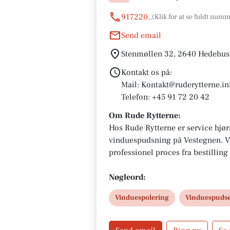
917220..
Send email
Stenmøllen 32, 2640 Hedehu
Kontakt os på:
Mail: Kontakt@ruderytterne.in
Telefon: +45 91 72 20 42
Om Rude Rytterne:
Hos Rude Rytterne er service hjør
vinduespudsning på Vestegnen. V
professionel proces fra bestilling 
du os, får du grundig vinduespu
venlig og imødekommende servic
Nøgleord:
Vinduespolering
Vinduespuds