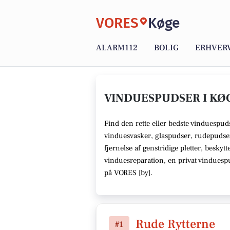
VORES
Køge
ALARM112
BOLIG
ERHVER
VINDUESPUDSER I KØG
Find den rette
eller bedste vinduespud
vinduesvasker, glaspudser, rudepudse
fjernelse af genstridige pletter, beskyt
vinduesreparation, en privat vindues
på VORES [
by
]
.
Rude Rytterne
#1