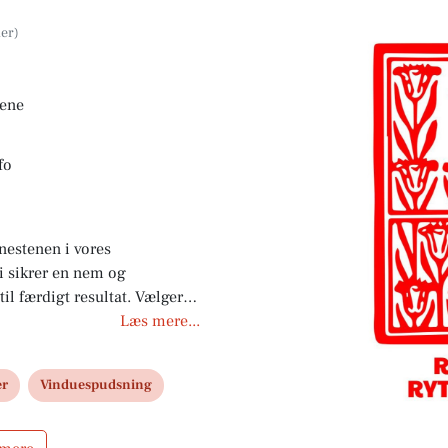
sene
fo
nestenen i vores
i sikrer en nem og
til færdigt resultat. Vælger
dsning kombineret med
Læs mere...
e.
er
Vinduespudsning