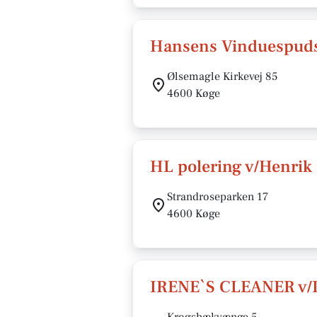
Hansens Vinduespud
Ølsemagle Kirkevej 85
4600 Køge
HL polering v/Henrik
Strandroseparken 17
4600 Køge
IRENE`S CLEANER v/I