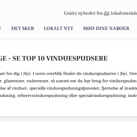
Gratis nyheder fra
dit
lokalområde
V
DET SKER
LOKALT NYT
MØD DINE NABOER
E - SE TOP 10 VINDUESPUDSERE
ser
for dig i [
by
]. I vores overblik finder du vinduespudserne i [
by
].
Over
r, glasrenser, ruderenser,
så uanset om du har brug for vinduespudsn
telse af vinduer, specielle vinduespudsningstjenester, fjernelse af insek
pudsning, erhvervsvinduespudsning eller specialvinduespudsning,
indeh