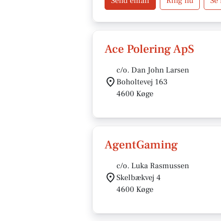
Send email
Ring nu
Se
Ace Polering ApS
c/o. Dan John Larsen
Boholtevej 163
4600 Køge
AgentGaming
c/o. Luka Rasmussen
Skelbækvej 4
4600 Køge