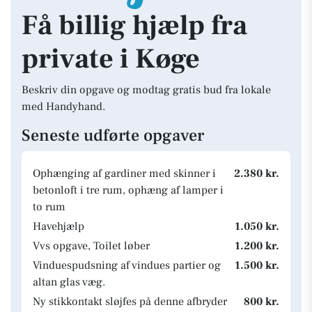
Få billig hjælp fra
private i Køge
Beskriv din opgave og modtag gratis bud fra lokale
med Handyhand.
Seneste udførte opgaver
Ophænging af gardiner med skinner i
2.380 kr.
betonloft i tre rum, ophæng af lamper i
to rum
Havehjælp
1.050 kr.
Vvs opgave, Toilet løber
1.200 kr.
Vinduespudsning af vindues partier og
1.500 kr.
altan glas væg.
Ny stikkontakt sløjfes på denne afbryder
800 kr.