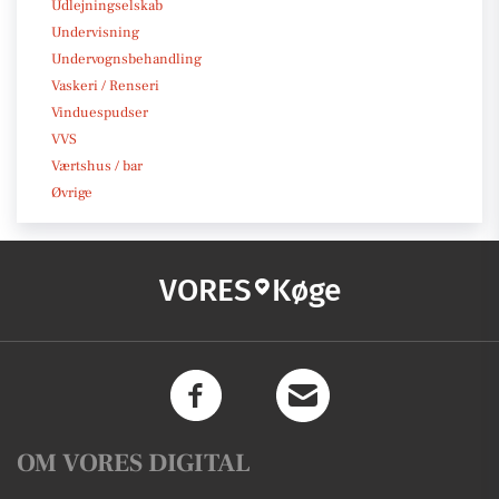
Udlejningselskab
Undervisning
Undervognsbehandling
Vaskeri / Renseri
Vinduespudser
VVS
Værtshus / bar
Øvrige
VORES
Køge
OM VORES DIGITAL