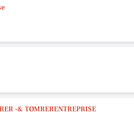
se
ER -& TØMRERENTREPRISE