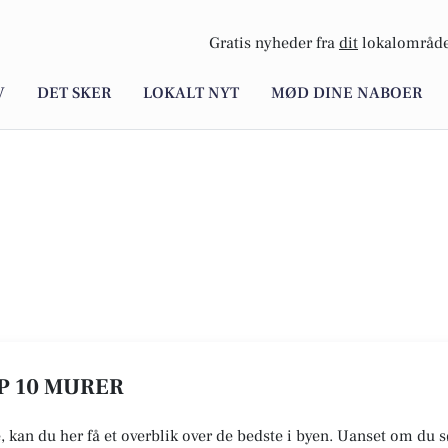
Gratis nyheder fra
dit
lokalområde
V
DET SKER
LOKALT NYT
MØD DINE NABOER
OP 10 MURER
, kan du her få et overblik over de bedste i byen. Uanset om du s